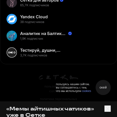
Сетка для авторов
65,7K подписчиков
Yandex Cloud
38 подписчиков
Аналитик на Балтике |
Неверов Станислав
1,9K подписчик
Тестируй, душни,
наслаждайся
3,7K подписчиков
пользуясь нашим сайтом,
пользовательское
окей
вы соглашаетесь с тем,
что мы используем
cookies
соглашение
политика персональных
данных
«Мемы айтишных чатиков»
правила
уже в Сетке