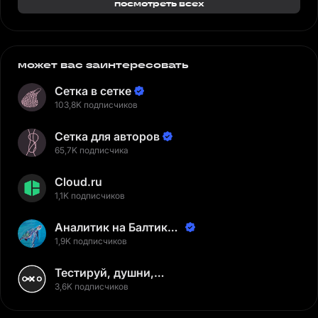
посмотреть всех
может вас заинтересовать
Сетка в сетке
103,8K подписчиков
Сетка для авторов
65,7K подписчика
Cloud.ru
1,1K подписчиков
Аналитик на Балтике |
Неверов Станислав
1,9K подписчиков
Тестируй, душни,
наслаждайся
3,6K подписчиков