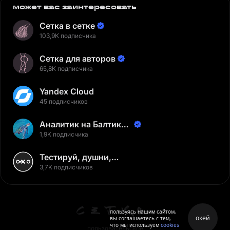
может вас заинтересовать
Сетка в сетке
103,9K подписчика
Сетка для авторов
65,8K подписчика
Yandex Cloud
45 подписчиков
Аналитик на Балтике |
Неверов Станислав
1,9K подписчика
Тестируй, душни,
наслаждайся
3,7K подписчиков
пользуясь нашим сайтом,
окей
вы соглашаетесь с тем,
что мы используем
cookies
пользовательское