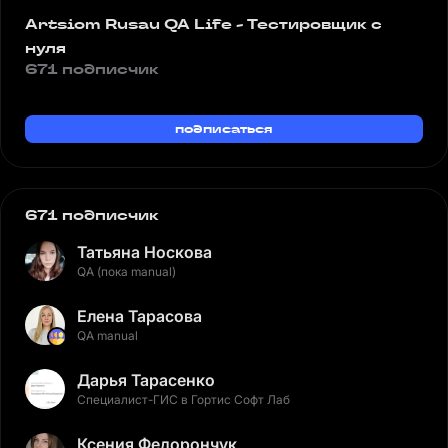
Artsiom Rusau QA Life - Тестировщик с
нуля
671 подписчик
подписаться
671 подписчик
Татьяна Носкова
QA (пока manual)
Елена Тарасова
QA manual
Дарья Тарасенко
Специалист-ГИС в Гортис Софт Лаб
Ксения Федорончук