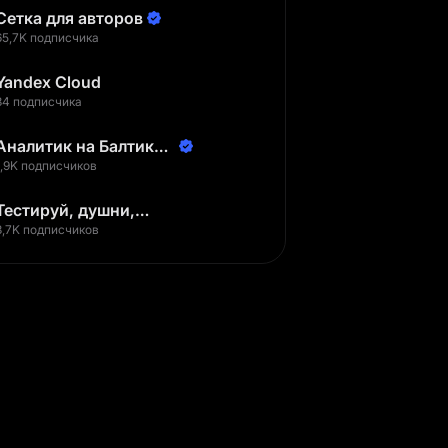
Сетка для авторов
65,7K подписчика
Yandex Cloud
34 подписчика
Аналитик на Балтике |
Неверов Станислав
1,9K подписчиков
Тестируй, душни,
наслаждайся
3,7K подписчиков