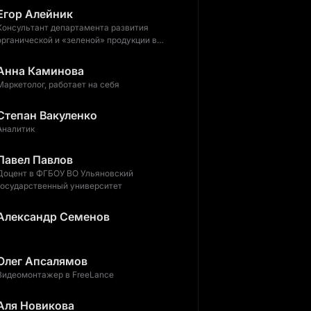
Егор Алейник
Консультант департамента развития
органической и «зеленой» продукции в
Роскачество
Анна Каминова
Маркетолог, работает на себя
Степан Вакуленко
Аналитик
Павел Павлов
Доцент в ФГБОУ ВО Ульяновский
государственный университет
Александр Семенов
Олег Апсалямов
Видеомонтажер в FreeLance
Аля Новикова