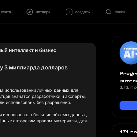
лента
нетворк
создать
поиск
ный интеллект и бизнес
му 3 миллиарда долларов
Progr
интел
171 п
м использовании личных данных для
тцов значатся разработчики и эксперты,
ли использованы без разрешения.
 и использовала большие объемы данных,
нные авторским правом материалы, для
171 п