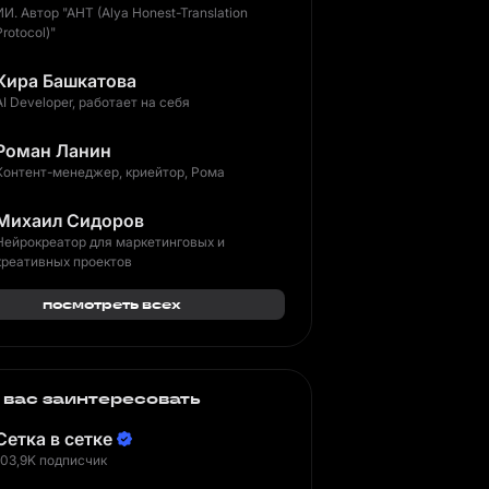
ИИ. Автор "AHT (Alya Honest-Translation
Protocol)"
Кира Башкатова
AI Developer, работает на себя
Роман Ланин
Контент-менеджер, криейтор, Рома
Михаил Сидоров
Нейрокреатор для маркетинговых и
креативных проектов
посмотреть всех
 вас заинтересовать
Сетка в сетке
103,9K подписчик