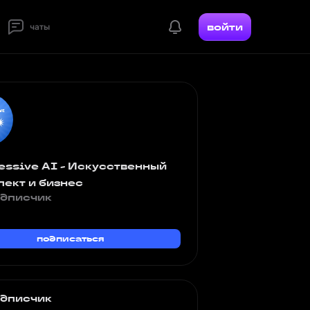
войти
чаты
essive AI - Искусственный
лект и бизнес
одписчик
подписаться
одписчик