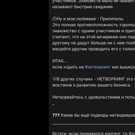
участников. Знакомств мало не бывает.
называют быстрые свидания.
🫠Ну и мои любимые - Прилипалы.
Это полная противоположность торопыж
знакомство с одним участником и прил
считают, что на этой вечеринке они пар
другому не дадут больше ни с кем пооб
мешайте другим проводить его с толко
ИТАК...
если ходить на
#нетворкинг
как вышеук
💡В других случаях - НЕТВОРКИНГ это
мостиков к развитию вашего бизнеса.
Нетворкайтесь с удовольствием и поль
_
❓❓❓ Какие бы ещё подвиды нетворкеров
Кстати, если понравился контент, то бу