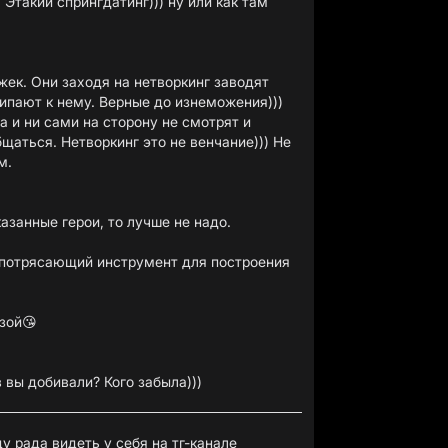
 Этакий спрингдатинг))) ну или как там
ек. Они заходя на нетворкинг заводят
ипают к нему. Верные до изнеможения)))
а и ни сами на сторону не смотрят и
щаться. Нетворкинг это не венчание))) Не
м.
азанные герои, то лучше не надо.
 потрясающий инструмент для построения
зой😘
 вы добивали? Кого забыла)))
ду рада видеть у себя на тг-канале