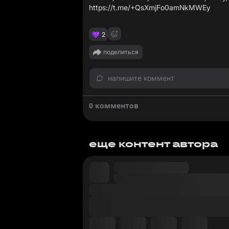
https://t.me/+QsXmjFo0amNkMWEy
2
поделиться
напишите коммент
0 комментов
еще контент автора