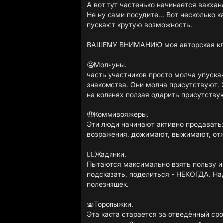
А вот тут частенько начинается вакхан
Не ну сами посудите... Вот несколько к
пускают крутую возможность.
ВАШЕМУ ВНИМАНИЮ моя авторская кла
🤐Молчуны.
часть участников просто молча упуск
знакомства. Они молча присутствуют. Х
на коленях ползая одарить присутств
🤑Коммивояжёры.
Эти люди начинают активно продавать
возражения, дожимают, выжимают, отж
😶‍🌫️Жадинки.
Пытаются максимально взять пользу и 
подсказать, поделиться - НЕКОГДА. На
полезняшек.
🫨Торопыжки.
Эта каста старается за отведённый ср