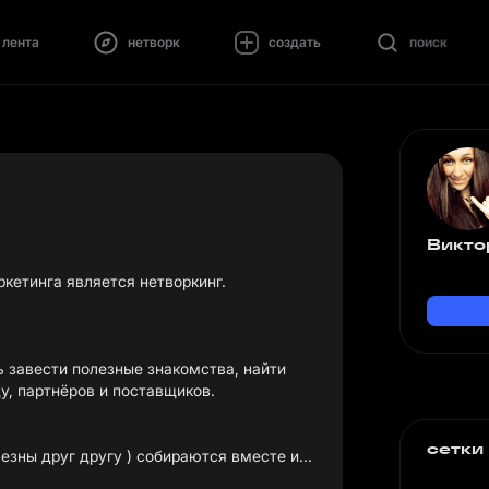
лента
нетворк
создать
поиск
Викто
кетинга является нетворкинг.
ь завести полезные знакомства, найти
у, партнёров и поставщиков.
сетки
зны друг другу ) собираются вместе и...