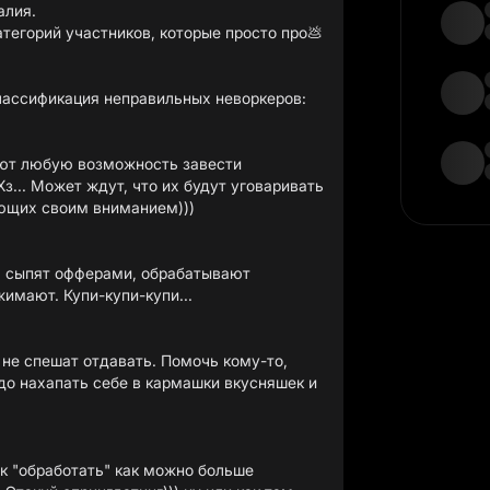
алия.
атегорий участников, которые просто про💩
ссификация неправильных неворкеров:
ают любую возможность завести
з... Может ждут, что их будут уговаривать
ующих своим вниманием)))
: сыпят офферами, обрабатывают
имают. Купи-купи-купи...
не спешат отдавать. Помочь кому-то,
до нахапать себе в кармашки вкусняшек и
ок "обработать" как можно больше