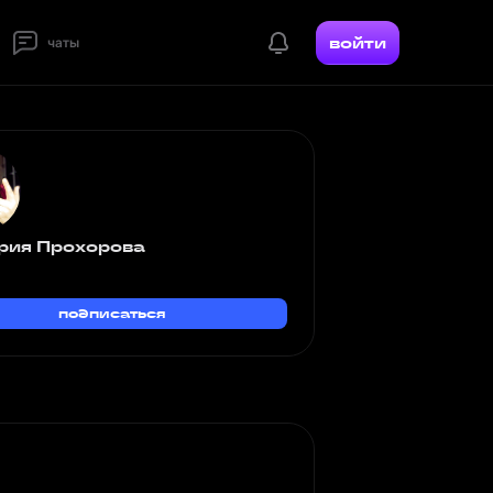
войти
чаты
рия Прохорова
подписаться