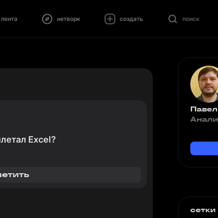
лента
нетворк
создать
поиск
Павел
Анали
ылетал Excel?
ветить
сетки