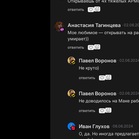
Открываешь от 4х тяжелых АРМов
ответить
Анастасия Тагинцева
·
02.06.2
Мое любимое — открывать на ра
умирает))
ответить
Павел Воронов
·
02.06.202
Не круто)
ответить
Павел Воронов
·
02.06.202
Не доводилось на Маке раб
ответить
Иван Глухов
·
06.06.2024
О, да. Но иногда предлагает