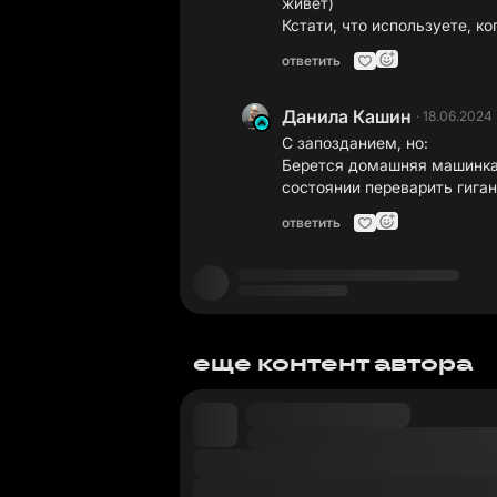
живёт)
Кстати, что используете, к
ответить
Данила Кашин
·
18.06.2024
С запозданием, но:
Берется домашняя машинка с
состоянии переварить гига
ответить
еще контент автора