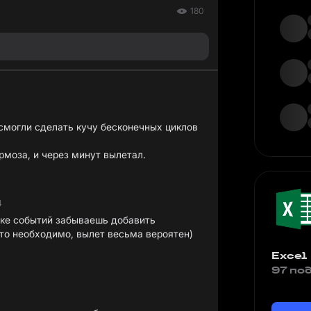
180
 смогли сделать кучу бесконечных циклов
рмоза, и через минут вылетал.
4
отке событий забываешь добавить
 это необходимо, вылет весьма вероятен)
Excel
97 по