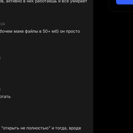
, активно в них работаешь и все умирает
024
бочем маке файлы в 50+ мб) он просто
4
4
отать
 "открыть не полностью" и тогда, вроде