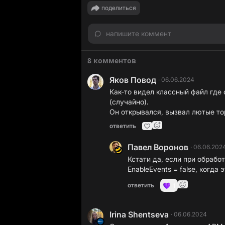
поделиться
напишите коммент
8 комментов
Яков Повод
·
06.06.2024
Как-то видел классный файл где
(случайно).
Он открывался, вызвал лютые то
ответить
Павел Воронов
·
06.06.202
Кстати да, если при обраб
EnableEvents = false, когда
ответить
1
Irina Shentseva
·
06.06.2024