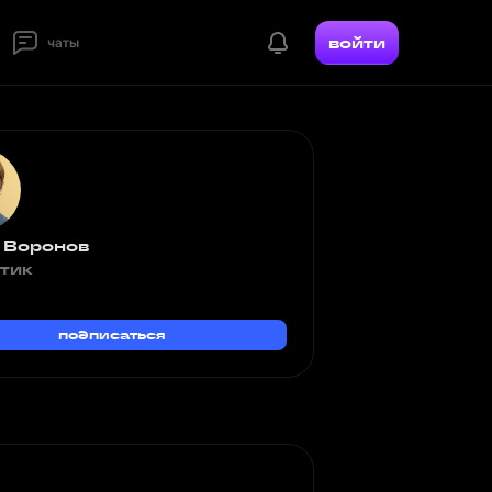
войти
чаты
 Воронов
тик
подписаться