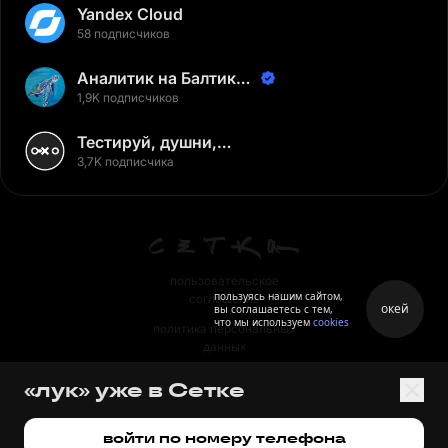
Yandex Cloud
58 подписчиков
Аналитик на Балтике |
Неверов Станислав
1,9K подписчиков
Тестируй, душни,
наслаждайся
3,7K подписчика
пользовательское
пользуясь нашим сайтом,
соглашение
окей
вы соглашаетесь с тем,
что мы используем
cookies
политика персональных
данных
правила
«лук» уже в Сетке
правила применения
рекомендательных технологий
войти по номеру телефона