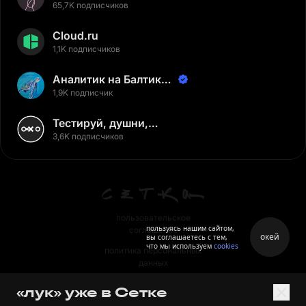
65,7K подписчиков
Cloud.ru
1,1K подписчиков
Аналитик на Балтике |
Неверов Станислав
1,9K подписчик
Тестируй, душни,
наслаждайся
3,6K подписчиков
пользовательское
пользуясь нашим сайтом,
соглашение
окей
вы соглашаетесь с тем,
что мы используем
cookies
политика персональных
данных
правила
«лук» уже в Сетке
правила применения