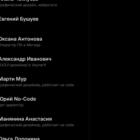
Графический дизайн, нейросети
Евгений Бушуев
Оксана Антонова
Оператор ПК в Метида
Александр Иванович
UX/UI-дизайнер в VaynerX
Марти Мур
Графический дизайнер, работает на себя
Юрий No-Code
Арт-директор
Манянина Анастасия
Графический дизайнер, работает на себя
Ольга Доронина