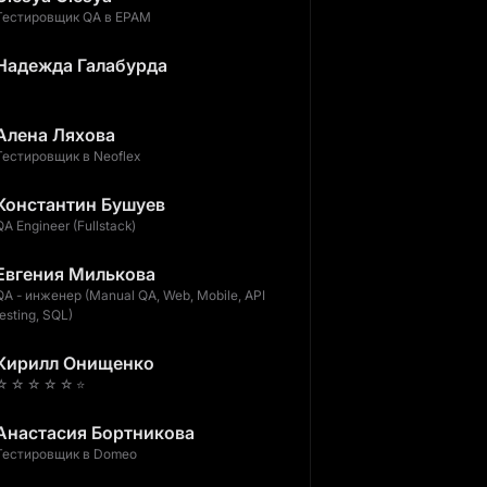
Тестировщик QA в EPAM
Надежда Галабурда
Алена Ляхова
Тестировщик в Neoflex
Константин Бушуев
QA Engineer (Fullstack)
Евгения Милькова
QA - инженер (Manual QA, Web, Mobile, API
testing, SQL)
Кирилл Онищенко
☆ ☆ ☆ ☆ ☆ ⭐️
Анастасия Бортникова
Тестировщик в Domeo