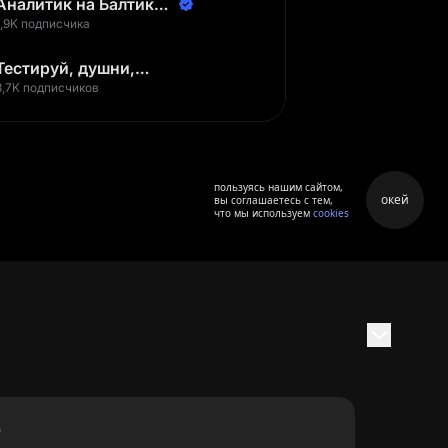
Аналитик на Балтике |
Неверов Станислав
1,9K подписчика
Тестируй, душни,
наслаждайся
3,7K подписчиков
пользуясь нашим сайтом,
окей
вы соглашаетесь с тем,
что мы используем
cookies