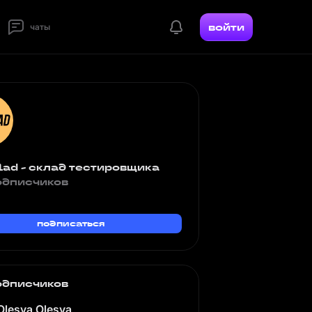
войти
чаты
lad - склад тестировщика
одписчиков
подписаться
одписчиков
Olesya Olesya