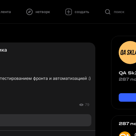
лента
нетворк
создать
поиск
ика
QA Sk
 тестированием фронта и автоматизацией :)
287 п
79
287 п