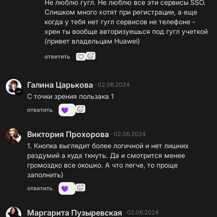
Не люблю гугл. Не люблю все эти сервисы SSO.
Слишком много хотят при регистрации, а еще
когда у тебя нет гугл сервисов не телефоне -
хрен ты вообще авторизуешься под гугл учеткой
(привет владельцам Huawei)
ответить
Галина Царькова
·
02.06.2024
С точки зрения пользака 1
ответить
1
Виктория Прохорова
·
02.06.2024
1. Кнопка выглядит более логичной и нет лишних
раздумий а куда ткнуть. Да и смотрится менее
громоздко все окошко. А что легче, то проще
заполнить)
ответить
1
Маргарита Пузыревская
·
02.06.2024