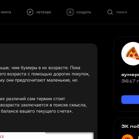
лента
нетворк
создать
поиск
ше, чем бумеры в их возрасте. Пока
го возраста с помощью дорогих покупок,
зумер
му они предпочитают маленькие, но
3617 
ких различий сам термин стоит
 возраста заключается в поиске смысла,
 балансе вашего текущего счета».
3K по