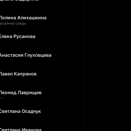
Полина Алихашкина
дизайнер среды
Елена Русанова
Анастасия Глуховцева
Павел Капранов
Леонид Лаврищев
--
Светлана Осадчук
Светлана Иванова