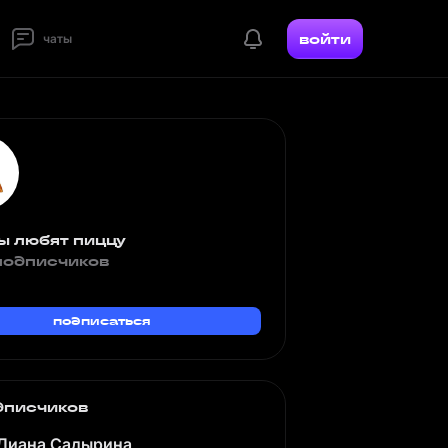
войти
чаты
ы любят пиццу
подписчиков
подписаться
дписчиков
Диана Садырина