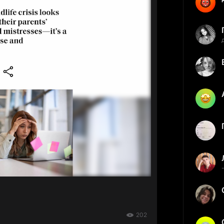
-
202