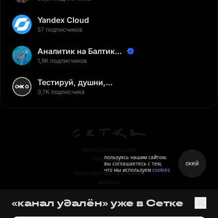
Yandex Cloud
57 подписчиков
Аналитик на Балтике |
Неверов Станислав
1,9K подписчиков
Тестируй, душни,
наслаждайся
3,7K подписчика
пользовательское
пользуясь нашим сайтом,
соглашение
окей
вы соглашаетесь с тем,
что мы используем
cookies
политика персональных
данных
правила
«канал удалён» уже в Сетке
правила применения