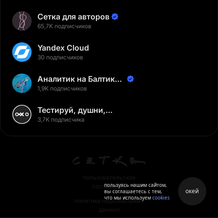
Сетка для авторов
65,7K подписчиков
Yandex Cloud
30 подписчиков
Аналитик на Балтике |
Неверов Станислав
1,9K подписчиков
Тестируй, душни,
наслаждайся
3,7K подписчика
пользовательское
пользуясь нашим сайтом,
соглашение
окей
вы соглашаетесь с тем,
что мы используем
cookies
политика персональных
данных