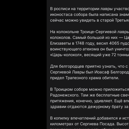
В росписи на территории лавры участв
иконостаса собора была написана знам
сейчас можно увидеть в старой Третья
На колокольне Троице-Сергиевой лавры
колоколов. Самый большой из них — Ца
Елизаветы в 1748 году, весил 4065 пуд
воинствующего атеизма он был уничто
«Царь-колокол», весящий уже 72 тонны
Для белгородцев приятно узнать, что с
Сергиевой Лавры был Иоасаф Белгородс
придел Трапезного храма обители.
В Троицком соборе можно приложиться
Радонежского. Там же бесплатные свеч
притяжения, конечно, удивляет. Ещё вп
здравии отдаются дежурному брату за
В копилку впечатлений добавился и ис
километрах от Сергиева Посада. Высот