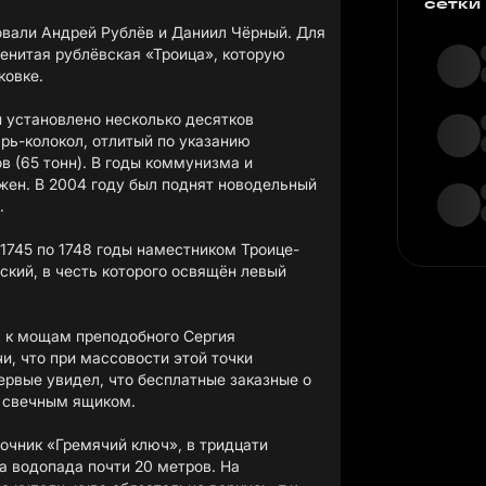
сетки
овали Андрей Рублёв и Даниил Чёрный. Для
енитая рублёвская «Троица», которую
ковке.
 установлено несколько десятков
рь-колокол, отлитый по указанию
ов (65 тонн). В годы коммунизма и
жен. В 2004 году был поднят новодельный
.
 1745 по 1748 годы наместником Троице-
кий, в честь которого освящён левый
 к мощам преподобного Сергия
и, что при массовости этой точки
ервые увидел, что бесплатные заказные о
 свечным ящиком.
точник «Гремячий ключ», в тридцати
а водопада почти 20 метров. На