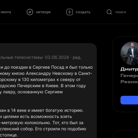
лента
нетворк
создать
поиск
альные телесистемы
· 03.06.2024 · ред.
и до поездки в Сергиев Посад я был только
Дмитр
рному князю Александру Невскому в Санкт-
Генер
орскому в 130 километрах к северу от
Регио
одосию Печерским в Киеве. В этом году
у лавру, основанную Сергием
н в 14 веке и имеет богатую историю.
 целями есть возможность взять
метровую колокольню. Тот, кто был за
спенский собор. Его строили по подобию
 столице.