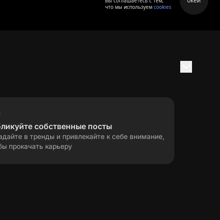
окей
вы соглашаетесь с тем,
что мы используем
cookies
бликуйте собственные посты
адайте в тренды и привлекайте к себе внимание,
бы прокачать карьеру
правила применения
ла
рекомендательных технологий