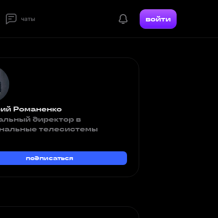
войти
чаты
ий Романенко
альный директор в
нальные телесистемы
подписаться