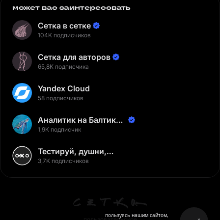
может вас заинтересовать
Сетка в сетке
104K подписчиков
Сетка для авторов
65,8K подписчика
Yandex Cloud
58 подписчиков
Аналитик на Балтике |
Неверов Станислав
1,9K подписчик
Тестируй, душни,
наслаждайся
3,7K подписчиков
пользуясь нашим сайтом,
пользовательское