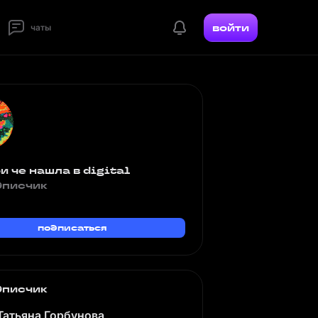
войти
чаты
и че нашла в digital
дписчик
подписаться
дписчик
Татьяна Горбунова