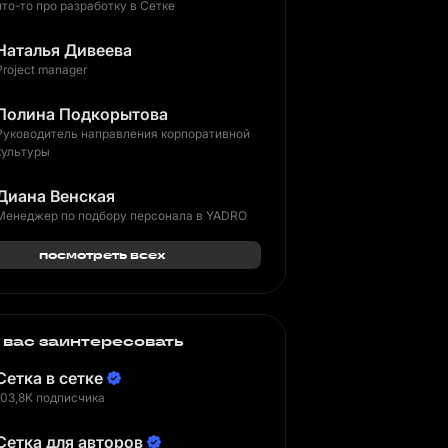
что-то про разработку в Сетке
Наталья Дивеева
Project manager
Полина Подкорытова
Руководитель направления корпоративной
культуры
Диана Венская
Менеджер по подбору персонала в YADRO
посмотреть всех
 вас заинтересовать
Сетка в сетке
103,8K подписчика
Сетка для авторов