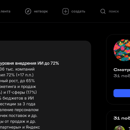
лента
нетворк
создать
поиск
т уровня внедрения ИИ до 72%
,36 тыс. компаний
Смотр
ил 72% (+17 п.п.)
31 по
тный рост, до 65%
ркетинга и продаж
) и IT-сферы (17%)
5% бюджетов в ИИ
естиции за 3 года
авление персоналом
чек поставок и др.
31 по
ы от продаж и др.
 партнеры» и Яндекс