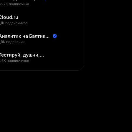
65,7K подписчика
Cloud.ru
1,1K подписчиков
Аналитик на Балтике |
Неверов Станислав
1,9K подписчик
Тестируй, душни,
наслаждайся
3,6K подписчиков