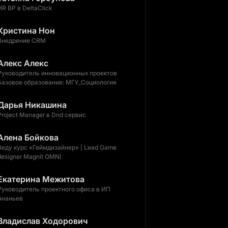
HR BP в DeltaClick
Кристина Нон
Внедрение CRM
Алекс Алекс
Руководитель инновационных проектов
Базовое образование: МГУ_Социология
Дарья Никашина
Project Manager в Dnd сервис
Алена Бойкова
Веду курс «Геймдизайнер» | Lead Game
designer Magnit OMNI
Екатерина Межитова
Руководитель проектного офиса в ИП
Ананьев
Владислав Ходорович