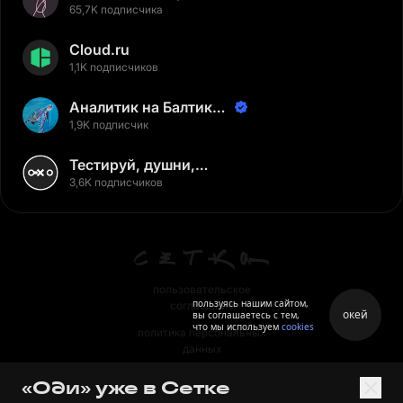
65,7K подписчика
Cloud.ru
1,1K подписчиков
Аналитик на Балтике |
Неверов Станислав
1,9K подписчик
Тестируй, душни,
наслаждайся
3,6K подписчиков
пользовательское
пользуясь нашим сайтом,
соглашение
окей
вы соглашаетесь с тем,
что мы используем
cookies
политика персональных
данных
правила
«Оди» уже в Сетке
правила применения