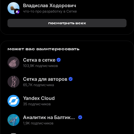
Владислав Ходорович
что-то про разработку в Сетке
посмотреть всех
может вас заинтересовать
Сетка в сетке
103,9K подписчиков
Сетка для авторов
65,7K подписчика
Yandex Cloud
35 подписчиков
Аналитик на Балтике |
Неверов Станислав
1,9K подписчиков