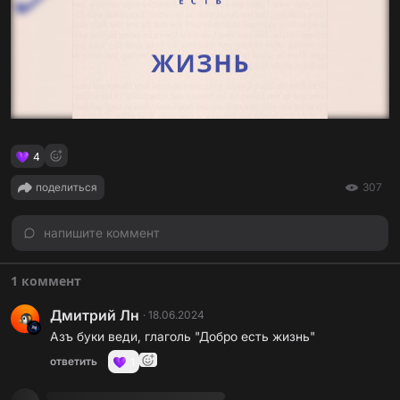
4
поделиться
307
напишите коммент
1 коммент
Дмитрий Лн
·
18.06.2024
Азъ буки веди, глаголь "Добро есть жизнь"
ответить
1