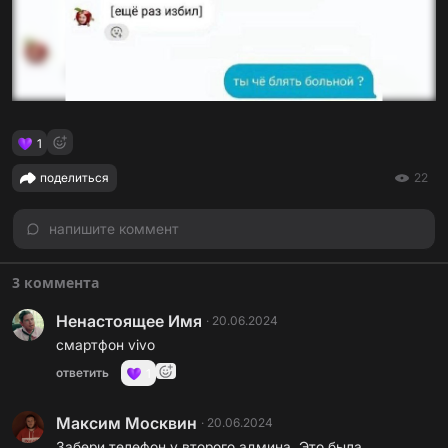
1
поделиться
22
напишите коммент
3 коммента
Ненастоящее Имя
·
20.06.2024
смартфон vivo
ответить
1
Максим Москвин
·
20.06.2024
Забери телефон у второго админа. Это была