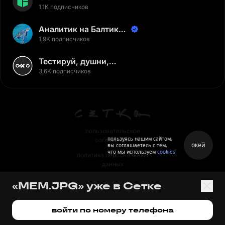
1,1K подписчиков
Аналитик на Балтике |
Неверов Станислав
1,9K подписчиков
Тестируй, душни,
наслаждайся
3,6K подписчиков
пользовательское
пользуясь нашим сайтом,
соглашение
окей
вы соглашаетесь с тем,
что мы используем
cookies
политика персональных
данных
правила
«MEM.JPG» уже в Сетке
правила применения
рекомендательных технологий
войти по номеру телефона