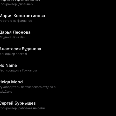
Копирайтер, дизайнер
Мария Константинова
Работаю на фрилансе
Дарья Леонова
Студент Java dev
Анастасия Буданова
Менеджер всего :)
No Name
Тестировщик в Гринатом
Helga Mood
Руководитель партнёрского отдела в
Adv.Cake
Сергей Бурнышев
Копирайтер, работает на себя