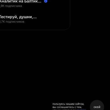
Аналитик на Балтике |
Неверов Станислав
1,9K подписчика
Тестируй, душни,
наслаждайся
3,7K подписчиков
пользуясь нашим сайтом,
окей
вы соглашаетесь с тем,