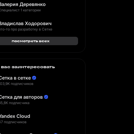
Валерия Деревянко
Специалист 1 категории
Владислав Ходорович
что-то про разработку в Сетке
посмотреть всех
 вас заинтересовать
Сетка в сетке
103,9K подписчиков
Сетка для авторов
65,8K подписчика
Yandex Cloud
47 подписчиков