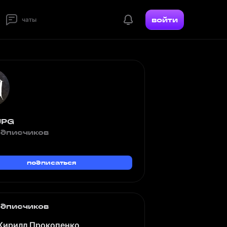
войти
чаты
JPG
одписчиков
подписаться
одписчиков
Кирилл Прокопенко