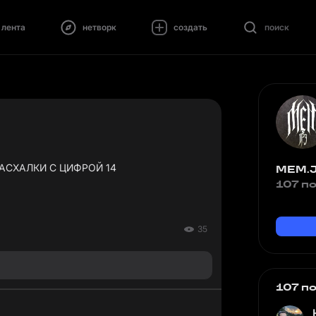
лента
нетворк
создать
поиск
АСХАЛКИ С ЦИФРОЙ 14
MEM.
107 п
35
107 п