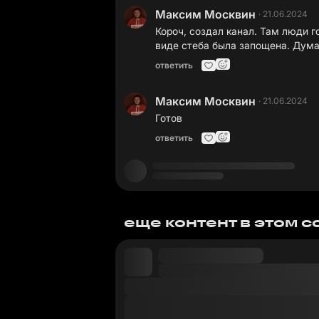
Максим Москвин
·
21.06.2024
Короч, создал канал. Там люди го
виде стеба была запощена. Дума
ответить
Максим Москвин
·
21.06.2024
Готов
ответить
еще контент в этом 