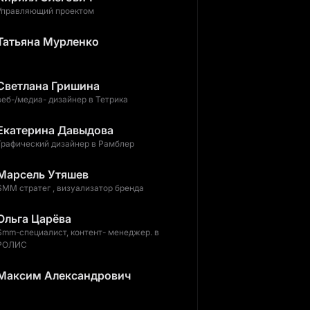
Управляющий проектом
Татьяна Мурленко
Светлана Гришина
веб-/медиа- дизайнер в Тетрика
Екатерина Давыдова
Графический дизайнер в Рамблер
Марсель Утяшев
SMM стратег , визуализатор бренда
Ольга Царёва
Smm-специалист, контент- менеджер. в
РОЛИС
Максим Александрович