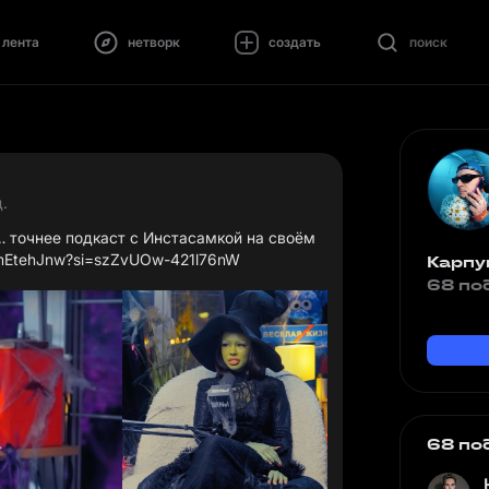
лента
нетворк
создать
поиск
д.
 точнее подкаст с Инстасамкой на своём
xNmEtehJnw?si=szZvUOw-421l76nW
Карпу
68 по
68 по