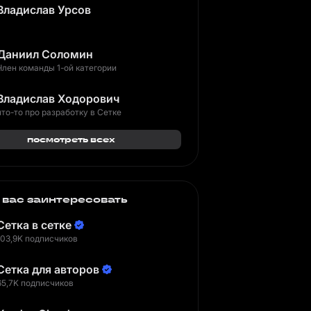
Владислав Урсов
Даниил Соломин
Член команды 1-ой категории
Владислав Ходорович
что-то про разработку в Сетке
посмотреть всех
 вас заинтересовать
Сетка в сетке
103,9K подписчиков
Сетка для авторов
65,7K подписчиков