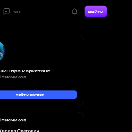
войти
чаты
шин про маркетинг
дписчиков
подписаться
дписчиков
Кирилл Олегович