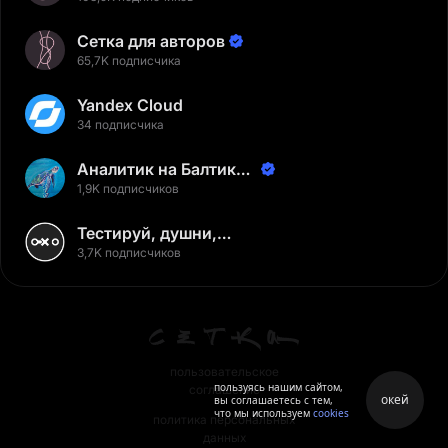
Сетка для авторов
65,7K подписчика
Yandex Cloud
34 подписчика
Аналитик на Балтике |
Неверов Станислав
1,9K подписчиков
Тестируй, душни,
наслаждайся
3,7K подписчиков
пользовательское
пользуясь нашим сайтом,
соглашение
окей
вы соглашаетесь с тем,
что мы используем
cookies
политика персональных
данных