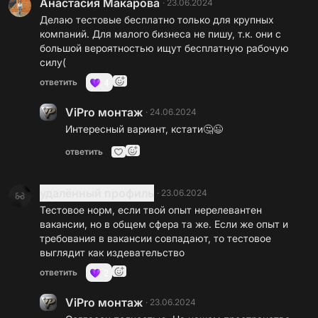
Анастасия Макарова
·
23.06.2024
Делаю тестовые бесплатно только для крупных
компаний. Для малого бизнеса не пишу, т.к. они с
большой вероятностью ищут бесплатную рабочую
силу(
ответить
4
ViPro монтаж
·
24.06.2024
Интересный вариант, кстати🤔😉
ответить
удалённый профиль
·
23.06.2024
Тестовое норм, если твой опыт нерелевантен
вакансии, но в общем сфера та же. Если же опыт и
требования в вакансии совпадают, то тестовое
выглядит как издевательство
ответить
2
ViPro монтаж
·
23.06.2024