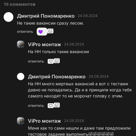
10 комментов
Дмитрий Пономаренко
·
24.06.2024
Не такие вакансии сразу лесом.
ответить
1
ViPro монтаж
·
24.06.2024
На HH только такие вакансии
ответить
Дмитрий Пономаренко
·
24.06.2024
На НН много мертвых вакансий а вот с тестами
давно не попадались. Да и в принципе когда тебя
самого находят то не морочат голову с этим.
ответить
ViPro монтаж
·
24.06.2024
Меня как то сами нашли и даже там предложили
тестовое задание выполнить🤣🤣🤣🤣🤣🤣