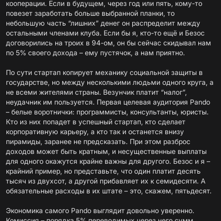
кооперации. Если в будущем, через год или пять, кому-то
повезет заработать больше выбранной планки, то
небольшую часть “лишних” денег он распределит между
остальными членами клуба. Если бы я, кто-то ещё и Безос
договорились на троих в 94-ом, он бы сейчас скидывал нам
по 5% своего дохода – ему пустячок, а нам приятно.
По сути стартап копирует механику социальной защиты в
государстве, но между несколькими людьми одного круга, а
не всеми жителями страны. Везунчик платит “налог”,
неудачник им пользуется. Первая целевая аудитория Pando
– белые воротнички: программисты, консультанты, юристы.
Кто из них попадет в успешный стартап, кто сделает
корпоративную карьеру, а кто так и останется внизу
пирамиды, заранее не предсказать. При этом разброс
доходов может быть кратным, и несущественные выплаты
для одного окажутся крайне важны для другого. Безос и я –
крайний пример, но представьте, что один платит десять
тысяч из двухсот, а другой прибавляет их к семидесяти. А
обязательные расходы в их штате – это, скажем, пятьдесят.
Экономика самого Pando выглядит довольно уверенно.
Комиссия – порядка 5% переводимых через него сумм.