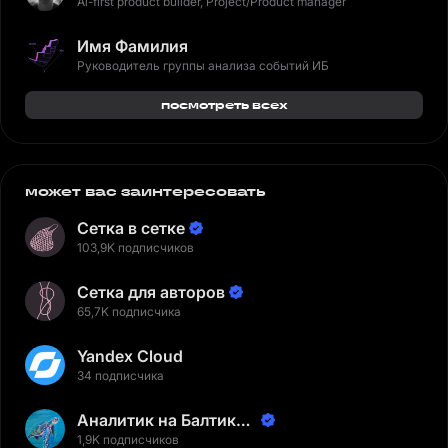
Ai-first product builder, Project/Product manager
Имя Фамилия
Руководитель группы анализа событий ИБ
посмотреть всех
может вас заинтересовать
Сетка в сетке
103,9K подписчиков
Сетка для авторов
65,7K подписчика
Yandex Cloud
34 подписчика
Аналитик на Балтике |
Неверов Станислав
1,9K подписчиков