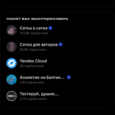
может вас заинтересовать
Сетка в сетке
103,9K подписчика
Сетка для авторов
65,8K подписчика
Yandex Cloud
45 подписчиков
Аналитик на Балтике |
Неверов Станислав
1,9K подписчика
Тестируй, душни,
наслаждайся
3,7K подписчиков