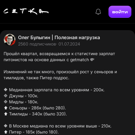
войти
Олег Булыгин | Полезная нагрузка
2560 подписчиков
· 01.07.2024
Прошёл квартал,
возвращаемся
к статистике зарплат
питонистов на основе данных с
getmatch
💸
Изменений не так много, произошёл рост у сеньоров и
тимлидов, также Питер подрос.
🔶 Медианная зарплата по всем уровням - 200к.
🔷 Джуны - 100к.
🔷 Мидлы - 180к.
⬆️ Сеньоры - 286к (было 280).
⬆️ Тимлиды - 340к (было 320).
🔶 В Москве медиана по всем уровням выше - 210к.
⬆️ Питер - 185к (было 180).