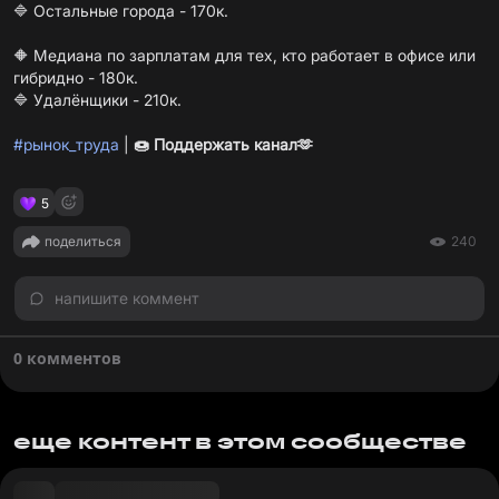
🔷 Остальные города - 170к.
🔶 Медиана по зарплатам для тех, кто работает в офисе или
гибридно - 180к.
🔷 Удалёнщики - 210к.
#рынок_труда
|
🍩
Поддержать канал
🫶
5
поделиться
240
напишите коммент
0 комментов
еще контент в этом сообществе