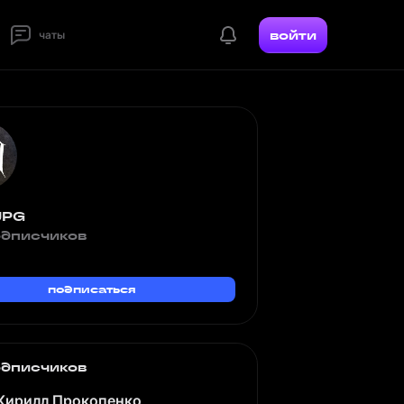
войти
чаты
JPG
одписчиков
подписаться
одписчиков
Кирилл Прокопенко