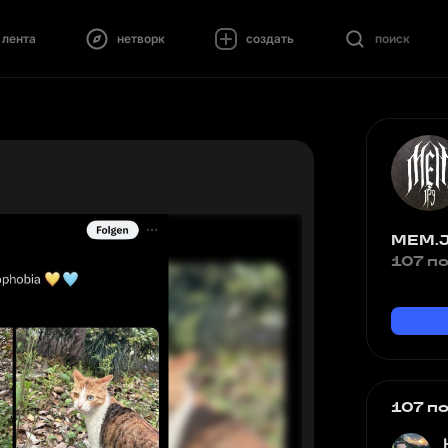
лента
нетворк
создать
поиск
MEM.
107 п
107 п