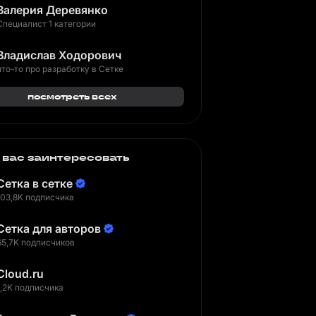
Валерия Деревянко
Специалист 1 категории
Владислав Ходорович
что-то про разработку в Сетке
посмотреть всех
 вас заинтересовать
Сетка в сетке
103,8K подписчика
Сетка для авторов
65,7K подписчиков
Cloud.ru
1,2K подписчика