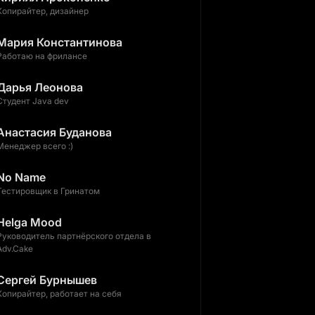
Копирайтер, дизайнер
Мария Константинова
Работаю на фрилансе
Дарья Леонова
Студент Java dev
Анастасия Буданова
Менеджер всего :)
No Name
Тестировщик в Гринатом
Helga Mood
Руководитель партнёрского отдела в
Adv.Cake
Сергей Бурнышев
Копирайтер, работает на себя