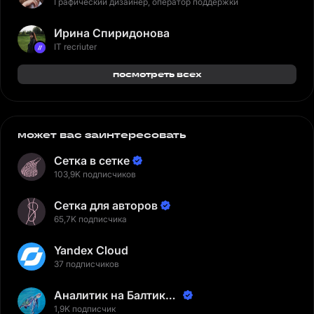
Графический дизайнер, оператор поддержки
Ирина Спиридонова
IT recriuter
посмотреть всех
может вас заинтересовать
Сетка в сетке
103,9K подписчиков
Сетка для авторов
65,7K подписчика
Yandex Cloud
37 подписчиков
Аналитик на Балтике |
Неверов Станислав
1,9K подписчик