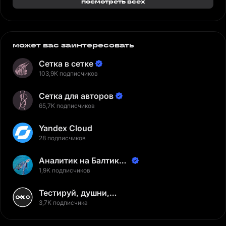
посмотреть всех
может вас заинтересовать
Сетка в сетке
103,9K подписчиков
Сетка для авторов
65,7K подписчиков
Yandex Cloud
28 подписчиков
Аналитик на Балтике |
Неверов Станислав
1,9K подписчиков
Тестируй, душни,
наслаждайся
3,7K подписчика