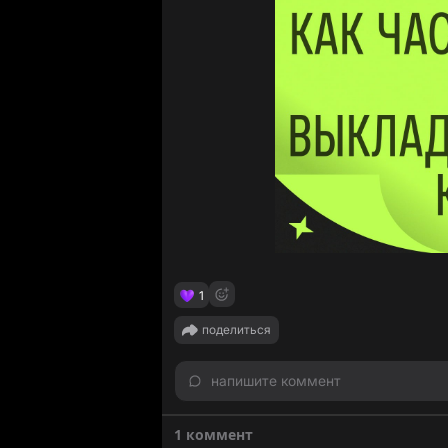
1
поделиться
напишите коммент
1 коммент