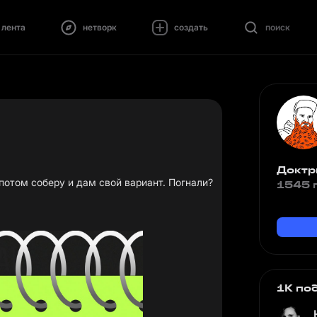
лента
нетворк
создать
поиск
Доктр
потом соберу и дам свой вариант. Погнали?
1545 
1K по