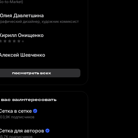
Go-to-Market)
Юлия Давлетшина
Графический дизайнер, художник комиксист
Кирилл Онищенко
☆ ☆ ☆ ☆ ☆ ⭐️
Алексей Шевченко
посмотреть всех
 вас заинтересовать
Сетка в сетке
103,9K подписчиков
Сетка для авторов
65,7K подписчиков