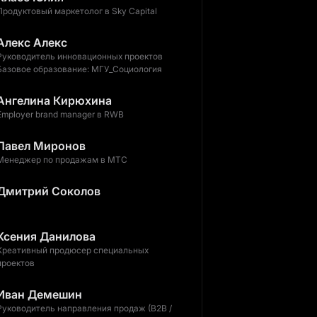
Продуктовый маркетолог в Sky Capital
Алекс Алекс
Руководитель инновационных проектов
Базовое образование: МГУ_Социология
Ангелина Кирюхина
Employer brand manager в RWB
Павел Миронов
Менеджер по продажам в МТС
Дмитрий Соколов
Ксения Данилова
Креативный продюсер специальных
проектов
Иван Демешин
Руководитель направления продаж (B2B /