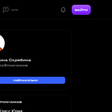
войти
чаты
ина Скрябина
подписчиков
подписаться
дписчиков
Класс Юлия