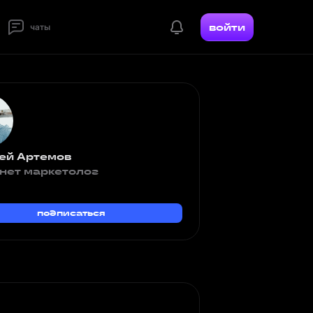
войти
чаты
ей Артемов
нет маркетолог
подписаться