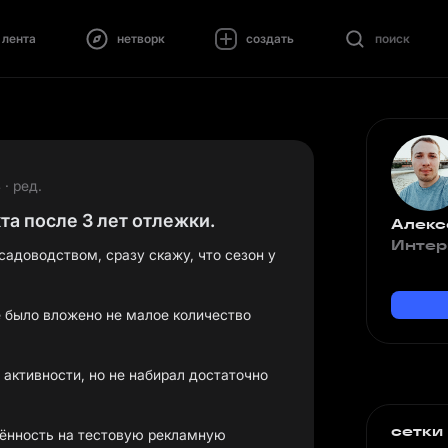
лента
нетворк
создать
поиск
 · ред.
а после 3 лет отлежки.
Алекс
Интер
садоводством, сразу скажу, что сезон у
е было вложено не малое количество
з активности, но не набирал достаточно
сетки
рённость на тестовую рекламную