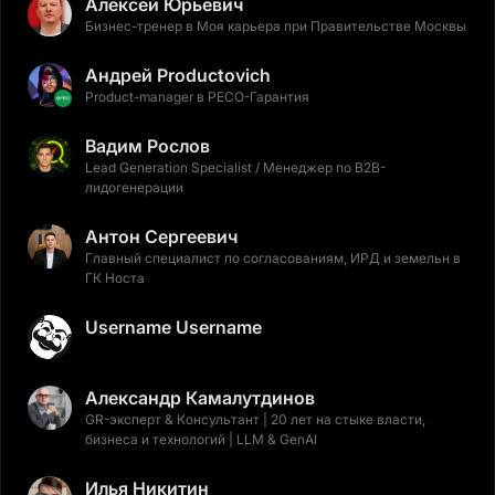
Алексей Юрьевич
Бизнес-тренер в Моя карьера при Правительстве Москвы
Андрей Productovich
Product-manager в РЕСО-Гарантия
Вадим Рослов
Lead Generation Specialist / Менеджер по B2B-
лидогенерации
Антон Сергеевич
Главный специалист по согласованиям, ИРД и земельн в
ГК Носта
Username Username
Александр Камалутдинов
GR-эксперт & Консультант | 20 лет на стыке власти,
бизнеса и технологий | LLM & GenAI
Илья Никитин