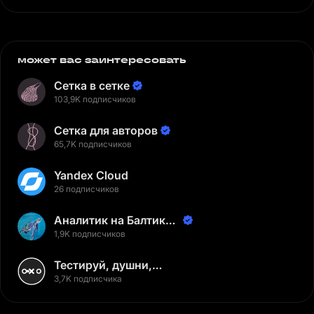
может вас заинтересовать
Сетка в сетке
103,9K подписчиков
Сетка для авторов
65,7K подписчиков
Yandex Cloud
26 подписчиков
Аналитик на Балтике |
Неверов Станислав
1,9K подписчиков
Тестируй, душни,
наслаждайся
3,7K подписчика