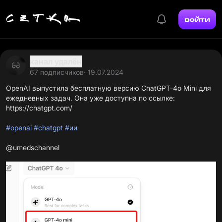
войти
канал удалён
67 подписчиков
· 19.07.2024
OpenAI выпустила
бесплатную версию ChatGPT-4o Mini для
ежедневных задач. Она уже доступна по ссылке:
https://chatgpt.com/
#openai
#chatgpt
#ии
@umedschannel