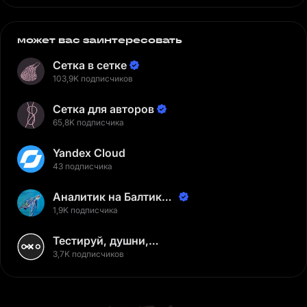
может вас заинтересовать
Сетка в сетке
103,9K подписчиков
Сетка для авторов
65,8K подписчика
Yandex Cloud
43 подписчика
Аналитик на Балтике |
Неверов Станислав
1,9K подписчика
Тестируй, душни,
наслаждайся
3,7K подписчиков