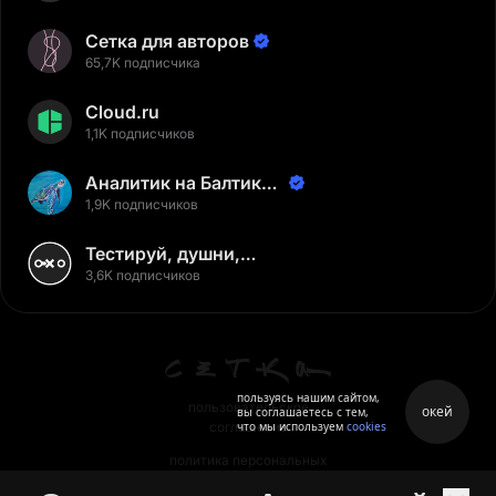
Сетка для авторов
65,7K подписчика
Cloud.ru
1,1K подписчиков
Аналитик на Балтике |
Неверов Станислав
1,9K подписчиков
Тестируй, душни,
наслаждайся
3,6K подписчиков
пользуясь нашим сайтом,
пользовательское
окей
вы соглашаетесь с тем,
что мы используем
cookies
соглашение
политика персональных
данных