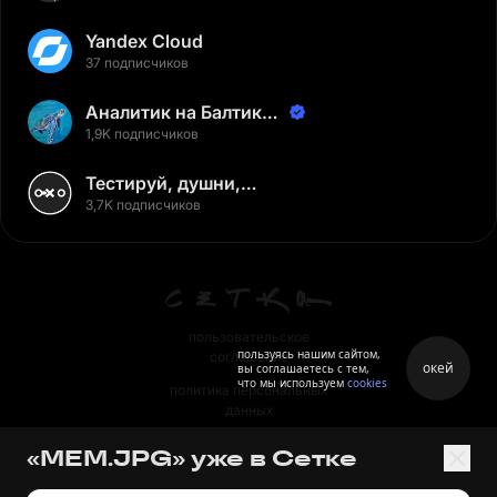
Yandex Cloud
37 подписчиков
Аналитик на Балтике |
Неверов Станислав
1,9K подписчиков
Тестируй, душни,
наслаждайся
3,7K подписчиков
пользовательское
пользуясь нашим сайтом,
соглашение
окей
вы соглашаетесь с тем,
что мы используем
cookies
политика персональных
данных
правила
«MEM.JPG» уже в Сетке
правила применения
рекомендательных технологий