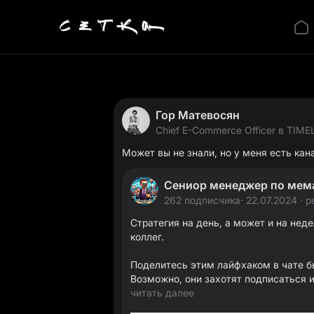
Гор Матевосян
Chief E-Commerce Officer в TIME
Pandora)
Может вы не знали, но у меня есть кана
Сениор менеджер по мем
262 подписчика
· 22.07.2024 · р
Стратегия на день, а может и на нед
коллег.
Поделитесь этим лайфхаком в чате б
Возможно, они захотят подписаться 
читать далее