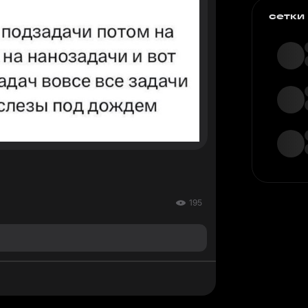
сетки
195