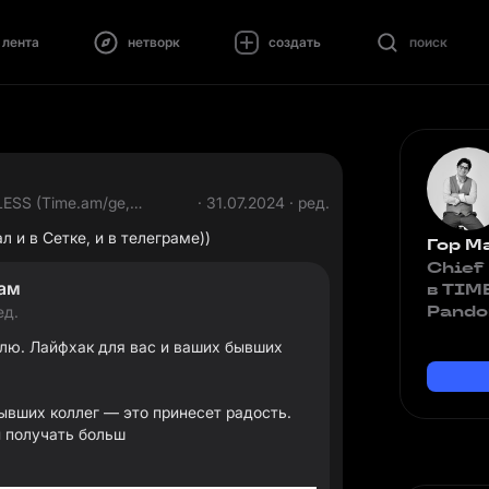
лента
нетворк
создать
поиск
LESS (Time.am/ge,
· 31.07.2024 · ред.
л и в Сетке, и в телеграме))
Гор М
Chief
ам
в TIM
Pando
ед.
елю. Лайфхак для вас и ваших бывших
ывших коллег — это принесет радость.
и получать больш