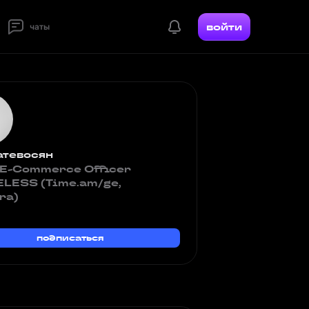
войти
чаты
атевосян
 E-Commerce Officer
ELESS (Time.am/ge,
ra)
подписаться