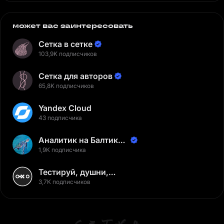
может вас заинтересовать
Сетка в сетке
103,9K подписчиков
Сетка для авторов
65,8K подписчиков
Yandex Cloud
43 подписчика
Аналитик на Балтике |
Неверов Станислав
1,9K подписчика
Тестируй, душни,
наслаждайся
3,7K подписчиков