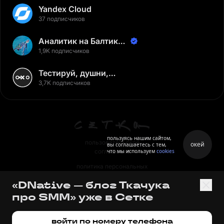
Yandex Cloud
37 подписчиков
Аналитик на Балтике |
Неверов Станислав
1,9K подписчиков
Тестируй, душни,
наслаждайся
3,7K подписчиков
пользуясь нашим сайтом,
пользовательское
окей
вы соглашаетесь с тем,
что мы используем
cookies
соглашение
политика персональных
данных
«DNative — блог Ткачука
правила
про SMM» уже в Сетке
правила применения
рекомендательных технологий
войти по номеру телефона