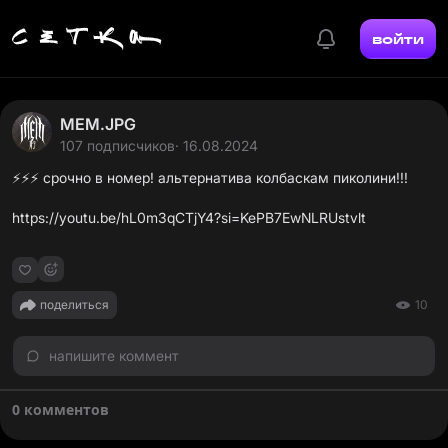
войти
MEM.JPG
107 подписчиков
· 16.08.2024
⚡️⚡️⚡️ срочно в номер! альтернатива колбаскам пиколини!!!
https://youtu.be/hL0m3qCTjY4?si=KePB7EwNLRUstvlt
поделиться
10
напишите коммент
0 комментов