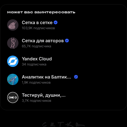
может вас заинтересовать
Сетка в сетке
103,9K подписчиков
Сетка для авторов
65,7K подписчика
Yandex Cloud
34 подписчика
Аналитик на Балтике |
Неверов Станислав
1,9K подписчиков
Тестируй, душни,
наслаждайся
3,7K подписчиков