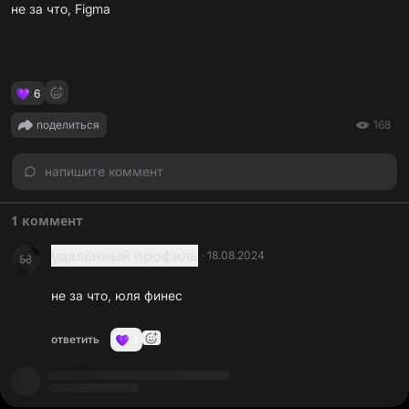
не за что, Figma
6
поделиться
168
напишите коммент
1 коммент
удалённый профиль
·
18.08.2024
не за что, юля финес
ответить
1