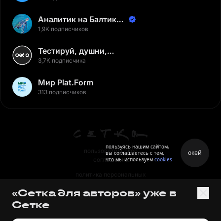
Аналитик на Балтике |
Неверов Станислав
1,9K подписчиков
Тестируй, душни,
наслаждайся
3,7K подписчика
Мир Plat.Form
313 подписчиков
пользуясь нашим сайтом,
пользовательское
окей
вы соглашаетесь с тем,
что мы используем
cookies
соглашение
политика персональных
данных
«Сетка для авторов» уже в
правила
Сетке
правила применения