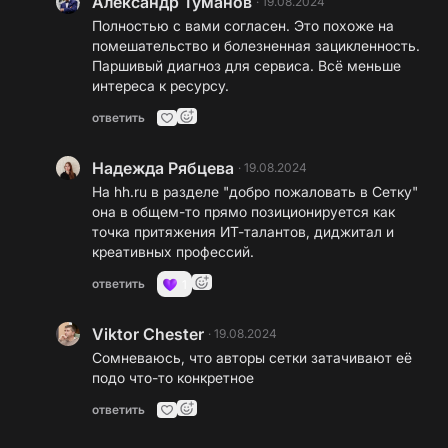
Александр Туманов
·
19.08.2024
Полностью с вами согласен. Это похоже на
помешательство и болезненная зацикленность.
Паршивый диагноз для сервиса. Всё меньше
интереса к ресурсу.
ответить
Надежда Рябцева
·
19.08.2024
На
hh.ru
в разделе "добро пожаловать в Сетку"
она в общем-то прямо позиционируется как
точка притяжения ИТ-талантов, диджитал и
креативных профессий.
ответить
1
Viktor Chester
·
19.08.2024
Сомневаюсь, что авторы сетки затачивают её
подо что-то конкретное
ответить