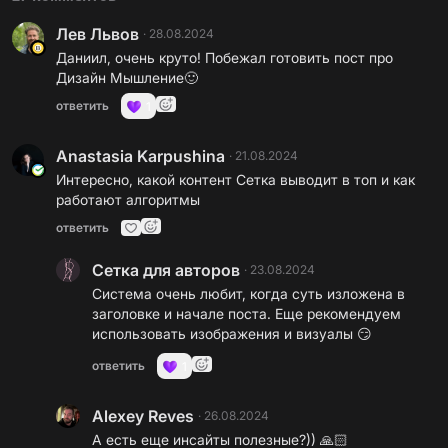
Лев Львов
·
28.08.2024
Даниил, очень круто! Побежал готовить пост про
Дизайн Мышление🙂
ответить
1
Anastasia Karpushina
·
21.08.2024
Интересно, какой контент Сетка выводит в топ и как
работают алгоритмы
ответить
Сетка для авторов
·
23.08.2024
Система очень любит, когда суть изложена в
заголовке и начале поста. Еще рекомендуем
использовать изображения и визуалы 😏
ответить
1
Alexey Reves
·
26.08.2024
А есть еще инсайты полезные?)) 🙏🏻