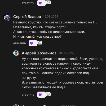
ответить
2
Сергей Власов
·
19.08.2024
Немного грустно, что сетка зациклена только на IT.
Остальные, как бы второй сорт?
А так хочется, чтобы не дискрименировали.
Или мы ошиблись соц.сетью?
ответить
7
Андрей Хожаинов
·
19.08.2024
Ну так все зависит от держателей. Если, условно,
водители тепловозов наполнят свою нишу
классным контентом я лично с удовольствием
почитаю о нюансах подачи составов под
погрузку.
Все зависит от людей. Я сомневаюсь, что авторы
Сетки затачивают ее под IT
ответить
6