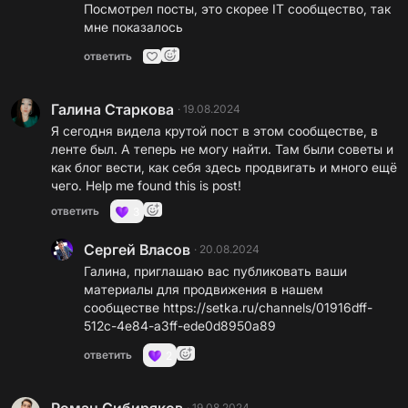
Посмотрел посты, это скорее IT сообщество, так
мне показалось
ответить
Галина Старкова
·
19.08.2024
Я сегодня видела крутой пост в этом сообществе, в
ленте был. А теперь не могу найти. Там были советы и
как блог вести, как себя здесь продвигать и много ещё
чего. Help me found this is post!
ответить
3
Сергей Власов
·
20.08.2024
Галина, приглашаю вас публиковать ваши
материалы для продвижения в нашем
сообществе
https://setka.ru/channels/01916dff-
512c-4e84-a3ff-ede0d8950a89
ответить
2
·
19.08.2024