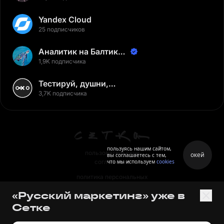
Yandex Cloud
25 подписчиков
Аналитик на Балтике |
Неверов Станислав
1,9K подписчика
Тестируй, душни,
наслаждайся
3,7K подписчика
пользуясь нашим сайтом,
пользовательское
окей
вы соглашаетесь с тем,
что мы используем
cookies
соглашение
политика персональных
данных
«Русский маркетинг» уже в
правила
Сетке
правила применения