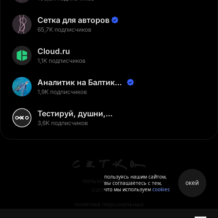
Сетка для авторов
65,7K подписчиков
Cloud.ru
1,1K подписчиков
Аналитик на Балтике |
Неверов Станислав
1,9K подписчиков
Тестируй, душни,
наслаждайся
3,6K подписчиков
пользуясь нашим сайтом,
пользовательское
окей
вы соглашаетесь с тем,
что мы используем
cookies
соглашение
политика персональных
данных