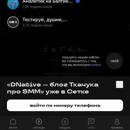
Аналитик на Балтике |
Неверов Станислав
1,9K подписчиков
Тестируй, душни,
наслаждайся
3,7K подписчиков
пользуясь нашим сайтом,
пользовательское
окей
вы соглашаетесь с тем,
что мы используем
cookies
соглашение
политика персональных
данных
«DNative — блог Ткачука
правила
про SMM» уже в Сетке
правила применения
рекомендательных технологий
войти по номеру телефона
лента
нетворк
создать
чаты
профиль