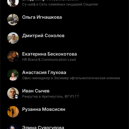
Су-шеф в Сеть семейных пиццерий Сицилия
Ольга Игнашкова
Дмитрий Соколов
Екатерина Бескокотова
HR Brand & Communication Lead
Анастасия Глухова
Офис-менеджер в Эксимер офтальмологическая клиника
Иван Сычев
Рекрутер в Арктикуголь, ФГУП ГТ
Рузанна Мовсисян
Элина Суяргулова