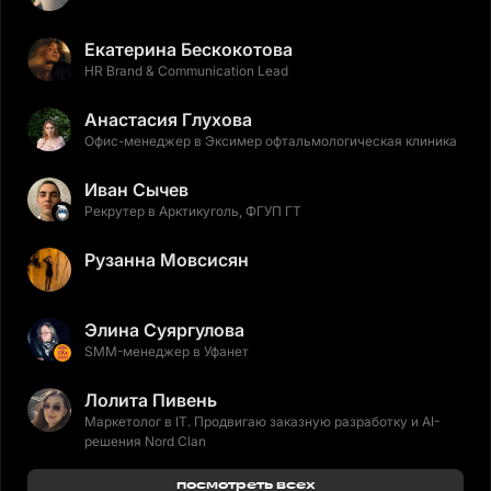
Екатерина Бескокотова
HR Brand & Communication Lead
Анастасия Глухова
Офис-менеджер в Эксимер офтальмологическая клиника
Иван Сычев
Рекрутер в Арктикуголь, ФГУП ГТ
Рузанна Мовсисян
Элина Суяргулова
SMM-менеджер в Уфанет
Лолита Пивень
Маркетолог в IT. Продвигаю заказную разработку и AI-
решения Nord Clan
посмотреть всех