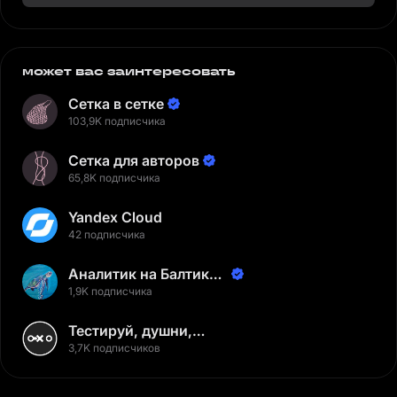
может вас заинтересовать
Сетка в сетке
103,9K подписчика
Сетка для авторов
65,8K подписчика
Yandex Cloud
42 подписчика
Аналитик на Балтике |
Неверов Станислав
1,9K подписчика
Тестируй, душни,
наслаждайся
3,7K подписчиков