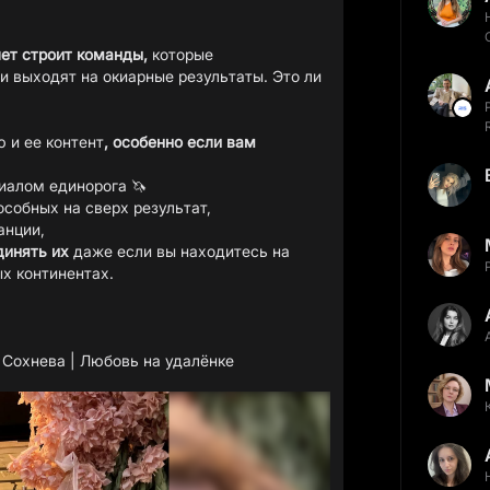
лет строит команды,
которые
и выходят на окиарные результаты. Это ли
 и ее контент
,
особенно если вам
иалом единорога 🦄
пособных на сверх результат,
анции,
динять их
даже если вы находитесь на
х континентах.
 Сохнева | Любовь на удалёнке