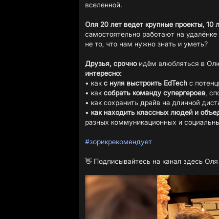
вселенной.
Оля 20 лет ведет крупные проекты, 10 
самостоятельно работают на удалёнке 
не то, что нам нужно знать и уметь?
Друзья, срочно
идём влюбляться в Олю
интересно:
• как
с нуля выстроить EdTech
с потенц
• как
собрать команду супергероев
, с
• как сохранить драйв на длинной дист
•
как находить классных людей и объе
разных коммуникационных и социальны
#зорикрекомендует
👋 Подписывайтесь на канал здесь
Оля