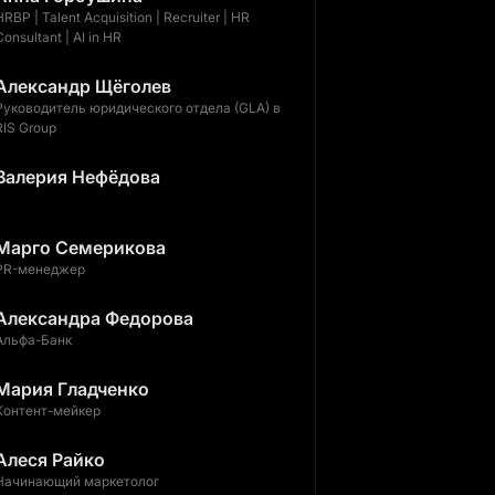
HRBP | Talent Acquisition | Recruiter | HR
Consultant | AI in HR
Александр Щёголев
Руководитель юридического отдела (GLA) в
RIS Group
Валерия Нефёдова
Марго Семерикова
PR-менеджер
Александра Федорова
Альфа-Банк
Мария Гладченко
Контент-мейкер
Алеся Райко
Начинающий маркетолог