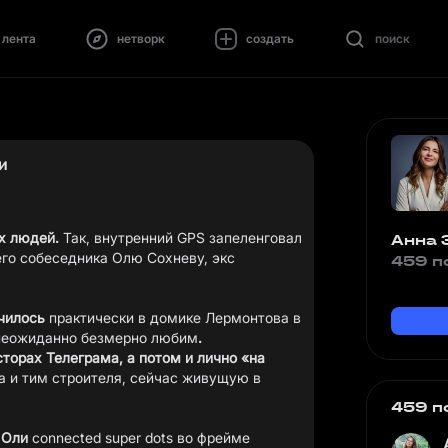
лента
нетворк
создать
поиск
и
х людей.
Так, внутренний GPS запеленговал
Анна 
го собеседника Олю Сохневу, экс
459 п
чилось
практически в домике Лермонтова в
е неожиданно безмерно любим
.
торах Телеграма, а потом и лично «на
 и тим строителя, сейчас живущую в
459 п
 Оли
connected super dots во фрейме