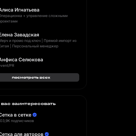
Алиса Игнатьева
Операционка + управление сложными
проектами
Елена Завадская
Мерч и промо под ключ | Прямой импорт из
Китая | Персональный менеджер
Анфиса Селюкова
event/PR
посмотреть всех
 вас заинтересовать
Сетка в сетке
103,9K подписчиков
Сетка для авторов