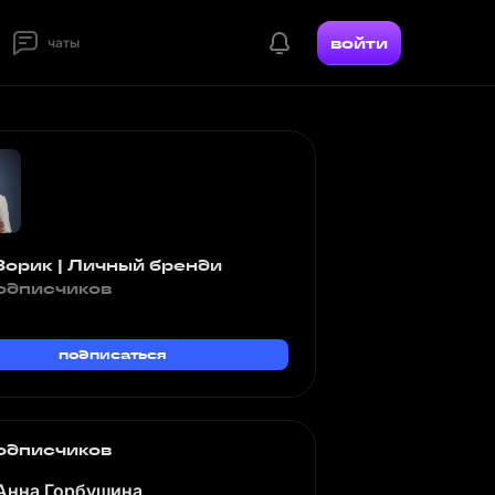
войти
чаты
Зорик | Личный бренди
одписчиков
подписаться
одписчиков
Анна Горбушина