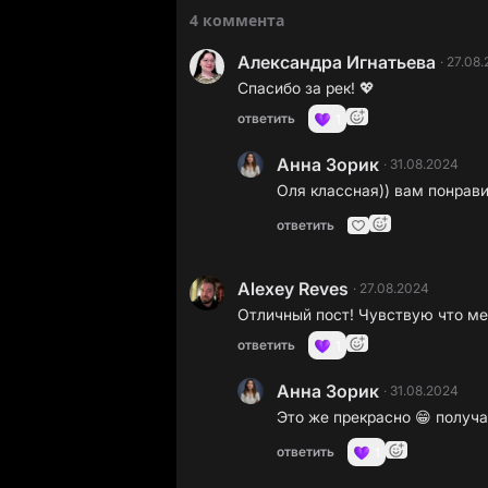
4 коммента
Александра Игнатьева
·
27.08
Спасибо за рек! 💖
ответить
1
Анна Зорик
·
31.08.2024
Оля классная)) вам понрави
ответить
Alexey Reves
·
27.08.2024
Отличный пост! Чувствую что ме
ответить
1
Анна Зорик
·
31.08.2024
Это же прекрасно 😁 получа
ответить
1