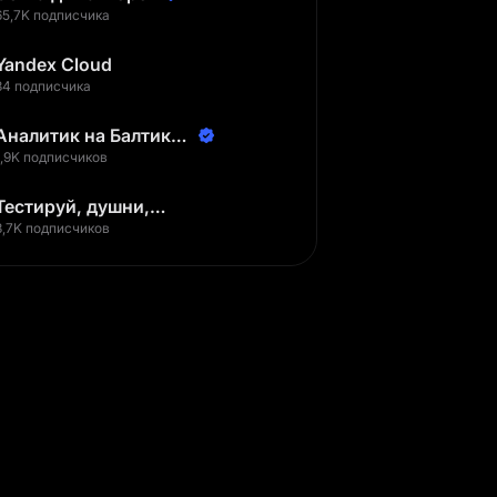
65,7K подписчика
Yandex Cloud
34 подписчика
Аналитик на Балтике |
Неверов Станислав
1,9K подписчиков
Тестируй, душни,
наслаждайся
3,7K подписчиков