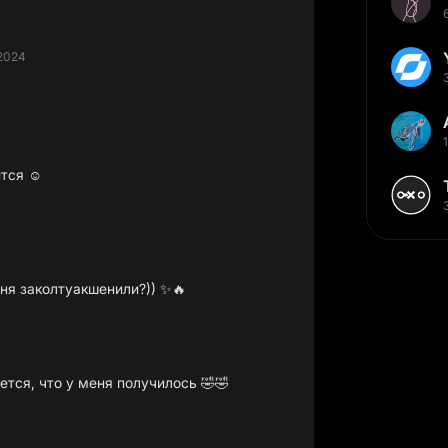
.2024
тся ☺️
ня заколтуакшенили?)) ✨🔥
ется, что у меня получилось 🤣🤣