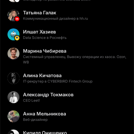
Татьяна Галак
Коммуникационный дизайнер в hh.ru
Илшат Хазиев
Data Science в Роснефть
Марина Чибирева
Системный управленец. Вывожу операции из хаоса. Ozon,
WB
Алина Кичатова
IT-рекрутер в CYBERBIRD Fintech Group
Александр Токмаков
CEO Leet!
Анна Мельникова
Веб-дизайнер
Кирилл Онищенко