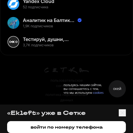
Yandex Cloud
52 подписчика
Аналитик на Балтике |
Неверов Станислав
1,9K подписчиков
Тестируй, душни,
наслаждайся
3,7K подписчиков
пользовательское
пользуясь нашим сайтом,
соглашение
окей
вы соглашаетесь с тем,
что мы используем
cookies
политика персональных
данных
правила
«Ekleft» уже в Сетке
правила применения
рекомендательных технологий
войти по номеру телефона