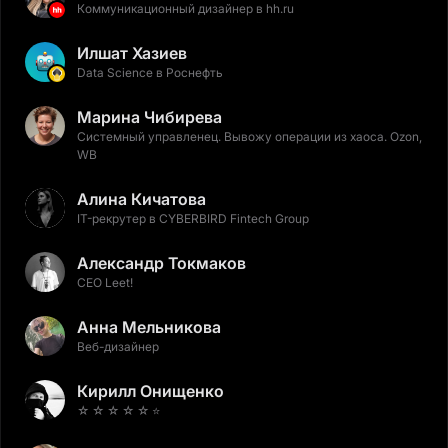
Коммуникационный дизайнер в hh.ru
Илшат Хазиев
Data Science в Роснефть
Марина Чибирева
Системный управленец. Вывожу операции из хаоса. Ozon,
WB
Алина Кичатова
IT-рекрутер в CYBERBIRD Fintech Group
Александр Токмаков
CEO Leet!
Анна Мельникова
Веб-дизайнер
Кирилл Онищенко
☆ ☆ ☆ ☆ ☆ ⭐️