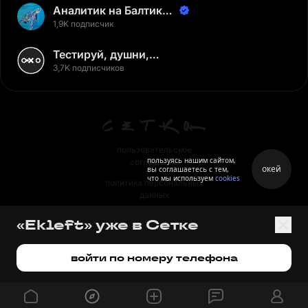
Аналитик на Балтике |
Неверов Станислав
1,9K подписчик
Тестируй, душни,
наслаждайся
3,7K подписчиков
пользовательское
пользуясь нашим сайтом,
соглашение
окей
вы соглашаетесь с тем,
что мы используем
cookies
политика персональных
данных
правила
«Ekleft» уже в Сетке
правила применения
рекомендательных технологий
войти по номеру телефона