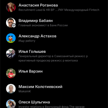
Анастасия Роганова
Recruitment Lead & HR BP ….PAY Международный Fintech
Владимир Бабаян
Главный экономист в Банк России
Александр Астахов
Ищу работу
Илья Голышев
Генеральный директор в Самозанятый режисс р
креативный продюсер режисс р монтажа
Илья Варзин
Максим Колотиевский
MaksimK
Олеся Шульгина
Investor relations в Венчурный фонд The garage