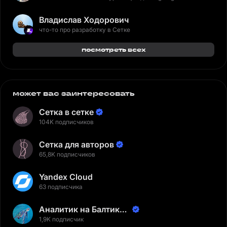
Владислав Ходорович
что-то про разработку в Сетке
посмотреть всех
может вас заинтересовать
Сетка в сетке
104K подписчиков
Сетка для авторов
65,8K подписчиков
Yandex Cloud
63 подписчика
Аналитик на Балтике |
Неверов Станислав
1,9K подписчик