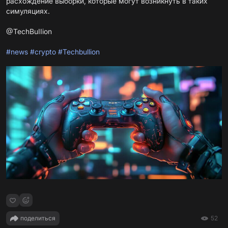
расхождение выборки, которые могут возникнуть в таких
симуляциях.
@TechBuIIion
#news
#crypto
#Techbullion
поделиться
52